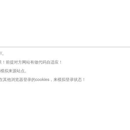
://。
果！前提对方网站有做代码自适应！
以模拟来源站点。
其他浏览器登录的cookies，来模拟登录状态！