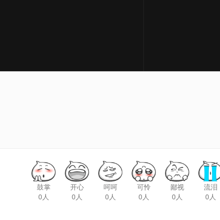
鼓掌
开心
呵呵
可怜
鄙视
流泪
0人
0人
0人
0人
0人
0人