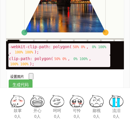
鼓掌
开心
呵呵
可怜
鄙视
流泪
0人
0人
0人
0人
0人
0人